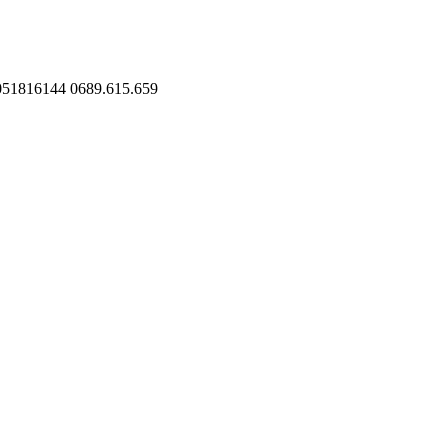
051816144
0689.615.659