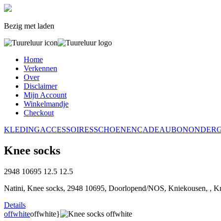
Bezig met laden
Home
Verkennen
Over
Disclaimer
Mijn Account
Winkelmandje
Checkout
KLEDING
ACCESSOIRES
SCHOENEN
CADEAUBON
ONDER
Knee socks
2948 10695
12.5
12.5
Natini, Knee socks, 2948 10695, Doorlopend/NOS, Kniekousen, , Kn
Details
offwhite
offwhite}